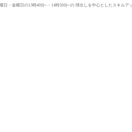
火曜日・金曜日の13時40分~・14時50分~の 球出しを中心とした