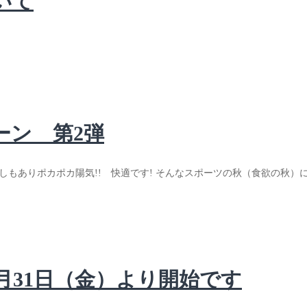
いて
ーン 第2弾
もありポカポカ陽気!! 快適です! そんなスポーツの秋（食欲の秋）に
月31日（金）より開始です