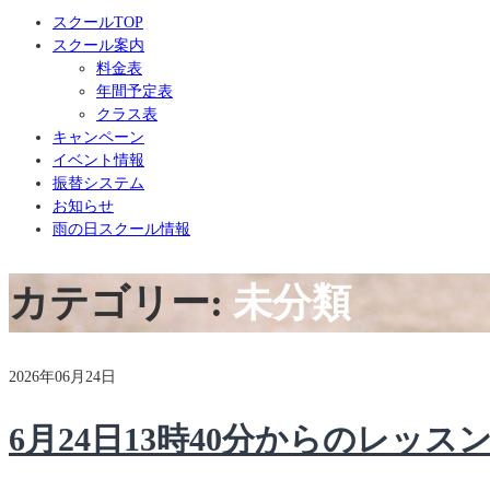
スクールTOP
スクール案内
料金表
年間予定表
クラス表
キャンペーン
イベント情報
振替システム
お知らせ
雨の日スクール情報
カテゴリー:
未分類
2026年06月24日
6月24日13時40分からのレッス