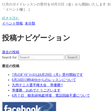
11月のガイドレッスンの受付を10月31日（金）から開始いたします 
「イベント欄 […]
続きを読む
イベント情報
,
未分類
投稿ナビゲーション
過去の投稿
Search for:
Search
最近の投稿
7月のｶﾞｲﾄﾞﾚｯｽﾝは6月29日（月）受付開始です
6月24日13時40分からのレッスンについて
九州テニス選手権大会 準優勝!!
準優勝 おめでとうございます
6月７日 鶴見緑地庭球場 電話回線不通について