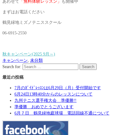
あわせて
「無料体験レッスン」
も開催中
まずはお電話ください
鶴見緑地ミズノテニススクール
06-6915-2550
秋キャンペーン(2025 9月～)
キャンペーン
,
未分類
Search for:
Search
最近の投稿
7月のｶﾞｲﾄﾞﾚｯｽﾝは6月29日（月）受付開始です
6月24日13時40分からのレッスンについて
九州テニス選手権大会 準優勝!!
準優勝 おめでとうございます
6月７日 鶴見緑地庭球場 電話回線不通について