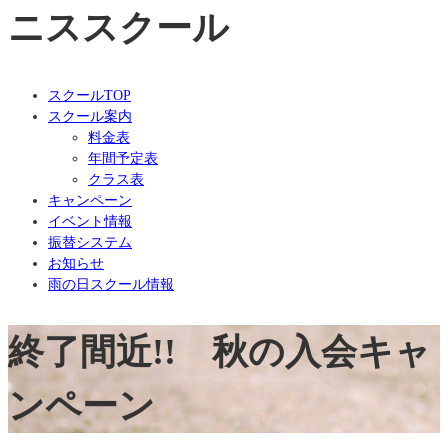
ニススクール
スクールTOP
スクール案内
料金表
年間予定表
クラス表
キャンペーン
イベント情報
振替システム
お知らせ
雨の日スクール情報
終了間近!! 秋の入会キャ
ンペーン