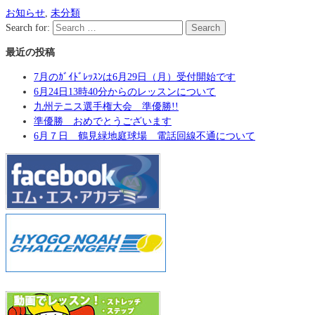
お知らせ
,
未分類
Search for:
Search
最近の投稿
7月のｶﾞｲﾄﾞﾚｯｽﾝは6月29日（月）受付開始です
6月24日13時40分からのレッスンについて
九州テニス選手権大会 準優勝!!
準優勝 おめでとうございます
6月７日 鶴見緑地庭球場 電話回線不通について