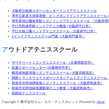
大阪府立臨海スポーツセンターインドアテニススクール
堺市立家原大池体育館 ビッグポンドインドアテニススクール 
堺市原池公園体育館ミズノインドアテニススクール （大阪府堺
守口市民体育館インドアテニス教室 (大阪府守口市）
守口大枝公園インドアテニススクール（大阪府守口市）
Zインドアテニススクール門真（大阪府門真市）
アウトドアテニススクール
サウサリートミズノテニススクール （兵庫県西宮市）
若菱スポーツセンター (兵庫県伊丹市）
鶴見緑地庭球場ミズノテニススクール (大阪市鶴見区）
関西トランスウェイスポーツスタジアムミズノテニススクール
和泉市光明池球技場ミズノテニススクール（大阪府和泉市）
和泉市光明池緑地運動場テニス教室（大阪府和泉市）
高師浜テニススクール
Copyright © 株式会社エム・エス・テニスカレッジ Powered by
clicxe