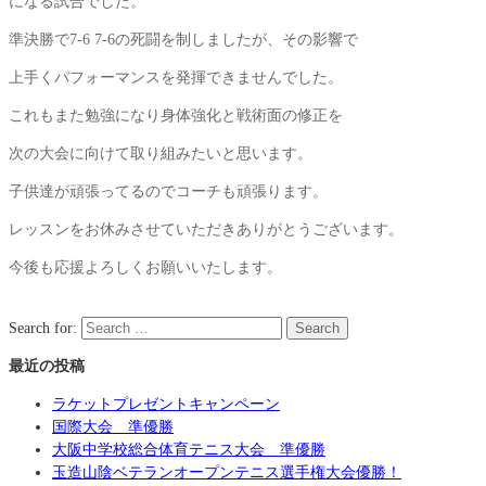
になる試合でした。
準決勝で7-6 7-6の死闘を制しましたが、その影響で
上手くパフォーマンスを発揮できませんでした。
これもまた勉強になり身体強化と戦術面の修正を
次の大会に向けて取り組みたいと思います。
子供達が頑張ってるのでコーチも頑張ります。
レッスンをお休みさせていただきありがとうございます。
今後も応援よろしくお願いいたします。
Search for:
Search
最近の投稿
ラケットプレゼントキャンペーン
国際大会 準優勝
大阪中学校総合体育テニス大会 準優勝
玉造山陰ベテランオープンテニス選手権大会優勝！