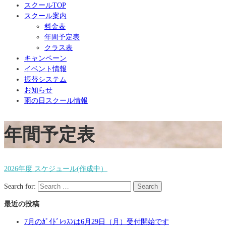
スクールTOP
スクール案内
料金表
年間予定表
クラス表
キャンペーン
イベント情報
振替システム
お知らせ
雨の日スクール情報
年間予定表
2026年度 スケジュール(作成中）
Search for:
Search
最近の投稿
7月のｶﾞｲﾄﾞﾚｯｽﾝは6月29日（月）受付開始です