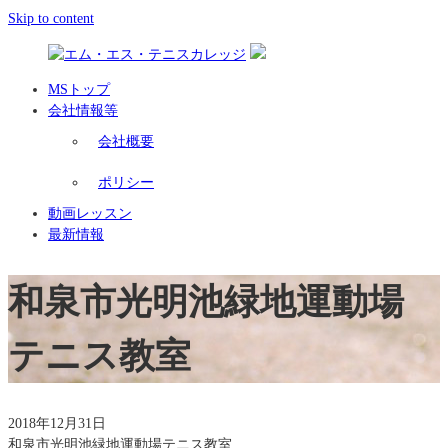
Skip to content
MSトップ
会社情報等
会社概要
ポリシー
動画レッスン
最新情報
和泉市光明池緑地運動場
テニス教室
2018年12月31日
和泉市光明池緑地運動場テニス教室