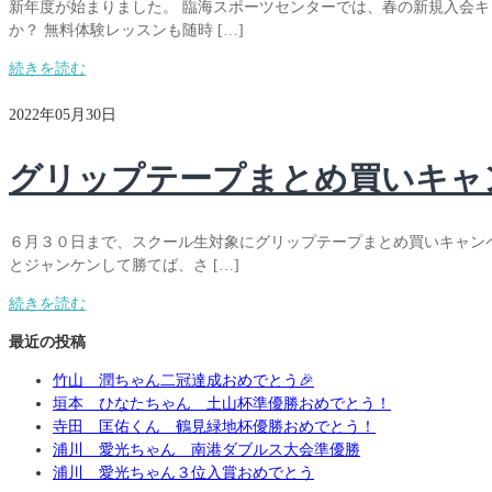
新年度が始まりました。 臨海スポーツセンターでは、春の新規入会キ
か？ 無料体験レッスンも随時 […]
続きを読む
2022年05月30日
グリップテープまとめ買いキャ
６月３０日まで、スクール生対象にグリップテープまとめ買いキャンペ
とジャンケンして勝てば、さ […]
続きを読む
最近の投稿
竹山 潤ちゃん二冠達成おめでとう🎉
垣本 ひなたちゃん 土山杯準優勝おめでとう！
寺田 匡佑くん 鶴見緑地杯優勝おめでとう！
浦川 愛光ちゃん 南港ダブルス大会準優勝
浦川 愛光ちゃん３位入賞おめでとう