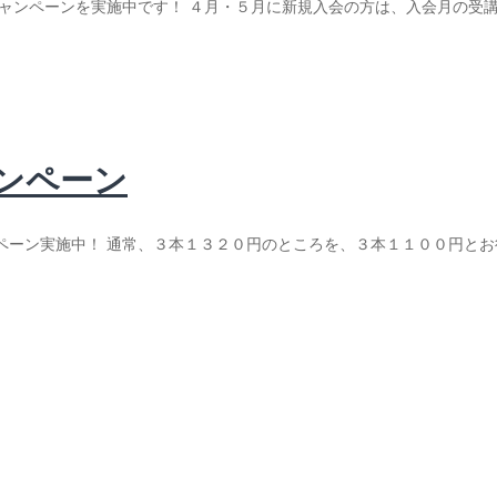
ャンペーンを実施中です！ ４月・５月に新規入会の方は、入会月の受
ンペーン
ーン実施中！ 通常、３本１３２０円のところを、３本１１００円とお