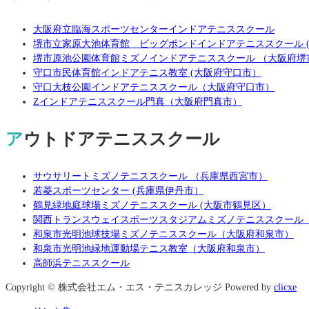
大阪府立臨海スポーツセンターインドアテニススクール
堺市立家原大池体育館 ビッグポンドインドアテニススクール 
堺市原池公園体育館ミズノインドアテニススクール （大阪府堺
守口市民体育館インドアテニス教室 (大阪府守口市）
守口大枝公園インドアテニススクール（大阪府守口市）
Zインドアテニススクール門真（大阪府門真市）
アウトドアテニススクール
サウサリートミズノテニススクール （兵庫県西宮市）
若菱スポーツセンター (兵庫県伊丹市）
鶴見緑地庭球場ミズノテニススクール (大阪市鶴見区）
関西トランスウェイスポーツスタジアムミズノテニススクール
和泉市光明池球技場ミズノテニススクール（大阪府和泉市）
和泉市光明池緑地運動場テニス教室（大阪府和泉市）
高師浜テニススクール
Copyright © 株式会社エム・エス・テニスカレッジ Powered by
clicxe