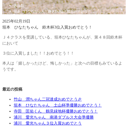
未分類
垣本 ひなたちゃん 鈴木杯3位入賞おめでとう！
2025年02月19日
垣本 ひなたちゃん 鈴木杯3位入賞おめでとう！
Ｊ４クラスを受講している、垣本ひなたちゃんが、第４８回鈴木杯
において
３位に入賞しました！！おめでとう！！
本人は「嬉しかったけど、悔しかった」と次への目標もみているよ
うです。
最近の投稿
竹山 潤ちゃん二冠達成おめでとう🎉
垣本 ひなたちゃん 土山杯準優勝おめでとう！
寺田 匡佑くん 鶴見緑地杯優勝おめでとう！
浦川 愛光ちゃん 南港ダブルス大会準優勝
浦川 愛光ちゃん３位入賞おめでとう