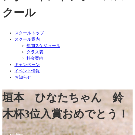
クール
スクールトップ
スクール案内
年間スケジュール
クラス表
料金案内
キャンペーン
イベント情報
お知らせ
垣本 ひなたちゃん 鈴
木杯3位入賞おめでとう！
Home