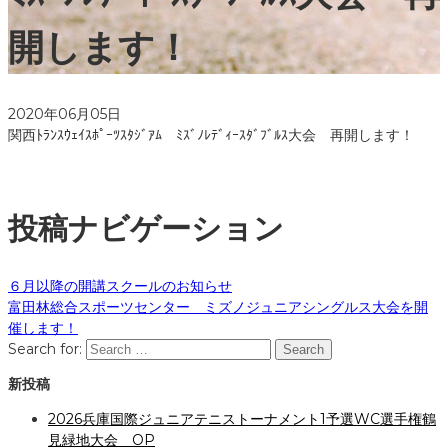
開します！
2020年06月05日
関西ﾄﾗﾝｽｳｪｲｽﾎﾟｰﾂｽﾀｼﾞｱﾑ ﾐｽﾞﾉﾚﾃﾞｨｰｽﾀﾞﾌﾞﾙｽ大会 再開します！
投稿ナビゲーション
６月以降の開講スクールのお知らせ
富田林総合スポーツセンター ミズノジュニアシングルス大会を開
催します！
Search for:
Search
新投稿
2026兵庫国際ジュニアテニストーナメント1予選WC選手権鶴
見緑地大会 OP