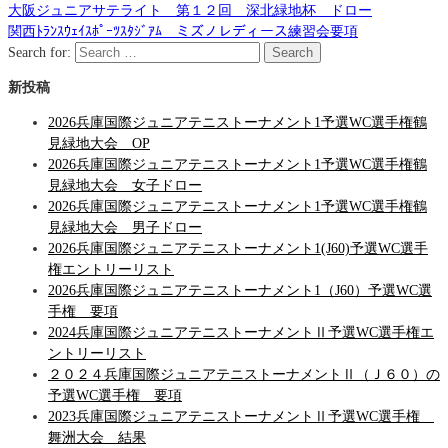
大阪ジュニアサテライト 第１２回 深北緑地杯 ドロー
関西ﾄﾗﾝｽｳｪｲｽﾎﾟｰﾂｽﾀｼﾞｱﾑ ミズノレディース練習会要項
Search for:
Search
新投稿
2026兵庫国際ジュニアテニストーナメント1予選WC選手権鶴
見緑地大会 OP
2026兵庫国際ジュニアテニストーナメント1予選WC選手権鶴
見緑地大会 女子ドロー
2026兵庫国際ジュニアテニストーナメント1予選WC選手権鶴
見緑地大会 男子ドロー
2026兵庫国際ジュニアテニストーナメント1(J60)予選WC選手
権エントリーリスト
2026兵庫国際ジュニアテニストーナメント1（J60）予選WC選
手権 要項
2024兵庫国際ジュニアテニストーナメントⅡ予選WC選手権エ
ントリーリスト
２０２４兵庫国際ジュニアテニストーナメントⅡ（Ｊ６０）の
予選WC選手権 要項
2023兵庫国際ジュニアテニストーナメントⅡ予選WC選手権
舞洲大会 結果